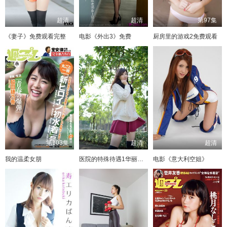
超清
超清
第97集
《妻子》免费观看完整
电影《外出3》免费
厨房里的游戏2免费观看
第103集
超清
超清
我的温柔女朋
医院的特殊待遇1华丽的外出
电影《意大利空姐》