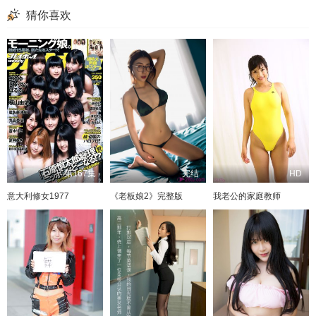
第53集
第54集
第55集
第56集
猜你喜欢
第57集
第58集
第59集
第60集
第61集
第62集
第63集
第64集
第65集
第66集
第67集
第68集
第69集
第70集
第71集
第72集
第73集
第74集
第75集
第76集
第77集
第78集
第79集
第80集
第167集
完结
HD
意大利修女1977
《老板娘2》完整版
我老公的家庭教师
第81集
第82集
第83集
第84集
第85集
第86集
第87集