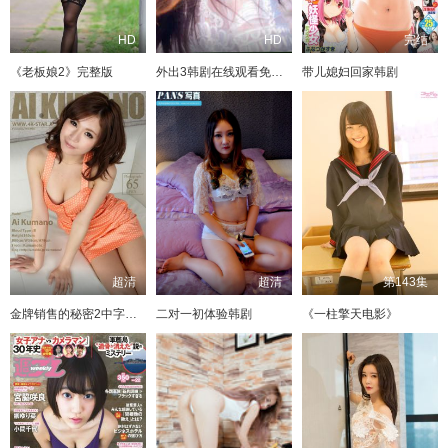
HD
HD
完结
《老板娘2》完整版
外出3韩剧在线观看免费版
带儿媳妇回家韩剧
超清
超清
第143集
金牌销售的秘密2中字女主角是谁
二对一初体验韩剧
《一柱擎天电影》