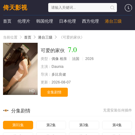
倚天影视
首页
伦理片
韩国伦理
日本伦理
西方伦理
港台三级
当前位置
首页
港台三级
《可爱的家伙》
7.0
可爱的家伙
类型：
偶像 相亲
法国
2026
主演：
Daunia
导演：
多比良健
更新：
2026-08-07
HD
全集剧情
分集剧情
无需安装任何插件
第01集
第2集
第3集
第4集